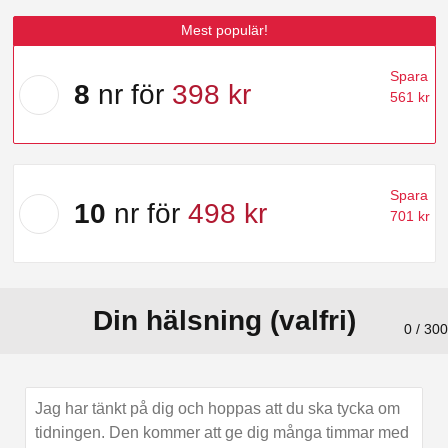
för
för
Mest populär!
278 kr
Välj
Spara
erbjudande:
8
nr för
398 kr
561 kr
8
nr
för
Välj
för
Spara
erbjudande:
398 kr
10
nr för
498 kr
701 kr
10
nr
för
för
Din hälsning (valfri)
498 kr
0 / 300