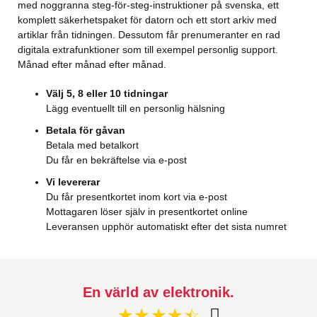
med noggranna steg-för-steg-instruktioner på svenska, ett
komplett säkerhetspaket för datorn och ett stort arkiv med
artiklar från tidningen. Dessutom får prenumeranter en rad
digitala extrafunktioner som till exempel personlig support.
Månad efter månad efter månad.
Välj 5, 8 eller 10 tidningar
Lägg eventuellt till en personlig hälsning
Betala för gåvan
Betala med betalkort
Du får en bekräftelse via e-post
Vi levererar
Du får presentkortet inom kort via e-post
Mottagaren löser själv in presentkortet online
Leveransen upphör automatiskt efter det sista numret
En värld av elektronik.
☆
★
☆
★
☆
★
☆
★
☆
★