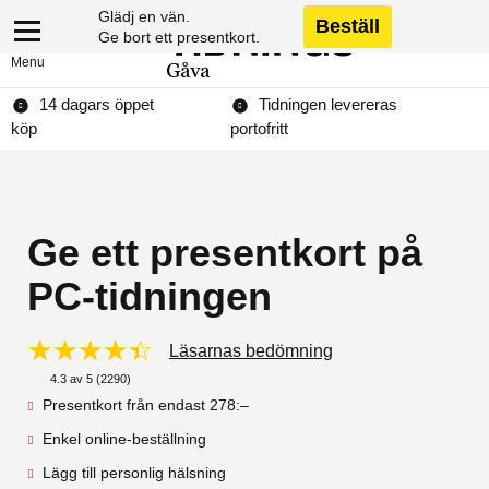
Glädj en vän.
Beställ
Ge bort ett presentkort.
Menu
14 dagars öppet
Tidningen levereras
köp
portofritt
Ge ett presentkort på
PC-tidningen
☆
★
☆
★
☆
★
☆
★
☆
★
Läsarnas bedömning
4.3 av 5 (2290)
Presentkort från endast 278:–
Enkel online-beställning
Lägg till personlig hälsning