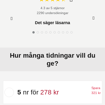
4.3 av 5 stjärnor
2290 undersökningar
Det säger läsarna
Hur många tidningar vill du
ge?
Välj
Spara
erbjudande:
5
nr för
278 kr
321 kr
5
nr